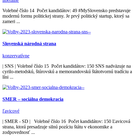
liberálne
Volebné číslo 14 Počet kandidátov: 49 #MySlovensko predstavuje
modernú formu politickej strany. Je prvý politický startup, ktorý sa
zameri ...
Slovenská národná strana
konzervatívne
| SNS | Volebné číslo 15 Počet kandidátov: 150 SNS nadväzuje na
cyrilo-metodskú, štúrovskú a memorandovskú štátotvornú tradíciu a
líni ...
SMER – sociálna demokracia
ľavicové
| SMER - SD | Volebné číslo 16 Počet kandidátov: 150 Ľavicová
strana, ktorá presadzuje silnú pozíciu štátu v ekonomike a
zodpovednosť ...