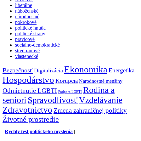
liberálne
náboženské
národnostné
pokrokové
politické hnutia
politické strany
pravicové
sociálno-demokratické
stredo-pravé
vlastenecké
Ekonomika
Bezpečnosť
Energetika
Digitalizácia
Hospodárstvo
Korupcia
Národnostné menšiny
Rodina a
Odmietnutie LGBTI
Podpora LGBTI
seniori
Spravodlivosť
Vzdelávanie
Zdravotníctvo
Zmena zahraničnej politiky
Životné prostredie
|
Rýchly test politického myslenia
|