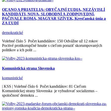
OĽANO A PRIATELIA: OBYČAJNÍ ĽUDIA, NEZÁVISLÍ
KANDIDÁTI, NOVA, SLOBODNÍ A ZODPOVEDNÍ,
PAČIVALE ROMA, MAGYAR SZÍVEK, Kresťanská únia a
ZA ĽUDÍ
demokratické
Volebné číslo 5 Počet kandidátov: 150 Odvážne už 12 rokov
Poctivé protikorupčné hnutie s cieľom poraziť skorumpovaných
politikov a ich polit ...
Komunistická strana Slovenska
komunistické
| KSS | Volebné číslo 6 Počet kandidátov: 81 Cieľom
Komunistickej strany Slovenska je vybudovať socializmus –
spoločnosť demokra ...