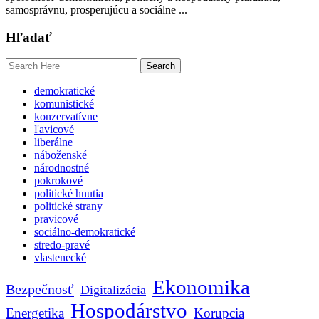
samosprávnu, prosperujúcu a sociálne ...
Hľadať
demokratické
komunistické
konzervatívne
ľavicové
liberálne
náboženské
národnostné
pokrokové
politické hnutia
politické strany
pravicové
sociálno-demokratické
stredo-pravé
vlastenecké
Ekonomika
Bezpečnosť
Digitalizácia
Hospodárstvo
Energetika
Korupcia