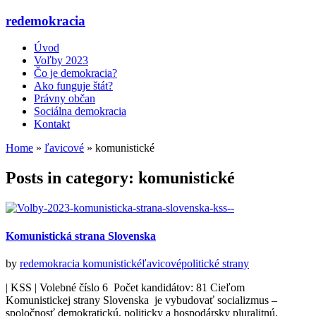
redemokracia
Úvod
Voľby 2023
Čo je demokracia?
Ako funguje štát?
Právny občan
Sociálna demokracia
Kontakt
Home
»
ľavicové
»
komunistické
Posts in category: komunistické
Komunistická strana Slovenska
by
redemokracia
komunistické
ľavicové
politické strany
| KSS | Volebné číslo 6 Počet kandidátov: 81 Cieľom
Komunistickej strany Slovenska je vybudovať socializmus –
spoločnosť demokratickú, politicky a hospodársky pluralitnú,