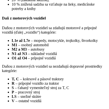
10 % znížená sadzba sa vzťahuje na lieky, medicínske
potreby a knihy
Daň z motorových vozidiel
Daňou z motorových vozidiel sa zdaňujú motorové a prípojné
vozidlá (ďalej „vozidlo“) kategórie:
L1e až L7e
– mopedy, motocykle, trojkolky, štvorkolky
M1
– osobný automobil
M2 a M3
– autobusy
N1 až N3
– nákladné vozidlá
O1 až O4
– prípojné vozidlá
Daňou z motorových vozidiel sa nezdaňujú dopravné prostriedky
kategórie:
T, C
– kolesové a pásové traktory
R
– prípojné vozidlo za traktor
S
– ťahaný vymeniteľný stroj za T, C
P
– pracovný stroj
LS
– snežné skútre
V
– ostatné vozidlá