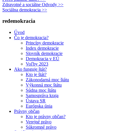
Zdravotné a sociálne Odvody >>
Sociálna demokracia >>
redemokracia
Úvod
Čo je demokracia?
Princípy demokracie
Index demokracie
Slovník demokracie
Demokracia v EÚ
Voľby 2023
Ako funguje štát?
Kto je štát?
Zákonodarná moc štátu
Výkonná moc štátu
Súdna moc štátu
Samospráva kraja
Ústava SR
Európska únia
Právny občan
Kto je právny občan?
Verejné právo
Súkromné právo