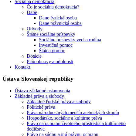
Sociálna demokracia
Čo je sociálna demokracia?
Dane
Dane fyzická osoba
Dane právnická osoba
Odvody
Štátne sociálne príspevky
Sociálne príspevky veci a rodina
Investičná pomoc
Štátna pomoc
Dotácie
Plán obnovy a odolnosti
Kontakt
Ústava Slovenskej republiky
Ústava základné ustanovenia
Základné práva a slobody
Základné ľudské práva a slobody
Politické práva
Práva národnostných menšín a etnických skupín
Hospodárske, sociálne a kultúrne práva
Právo na ochranu životného prostredia a kultúrneho
dedičstva
Právo na súdnu a inú právnu ochranu