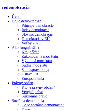
redemokracia
Úvod
Čo je demokracia?
Princípy demokracie
Index demokracie
Slovník demokracie
Demokracia v EÚ
Voľby 2023
Ako funguje štát?
Kto je štát?
Zákonodarná moc štátu
Výkonná moc štátu
Súdna moc štátu
Samospráva kraja
Ústava SR
Európska únia
Právny občan
Kto je právny občan?
Verejné právo
Súkromné právo
Sociálna demokracia
Čo je sociálna demokracia?
Dane