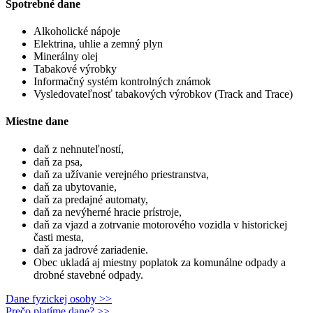
Spotrebné dane
Alkoholické nápoje
Elektrina, uhlie a zemný plyn
Minerálny olej
Tabakové výrobky
Informačný systém kontrolných známok
Vysledovateľnosť tabakových výrobkov (Track and Trace)
Miestne dane
daň z nehnuteľností,
daň za psa,
daň za užívanie verejného priestranstva,
daň za ubytovanie,
daň za predajné automaty,
daň za nevýherné hracie prístroje,
daň za vjazd a zotrvanie motorového vozidla v historickej
časti mesta,
daň za jadrové zariadenie.
Obec ukladá aj miestny poplatok za komunálne odpady a
drobné stavebné odpady.
Dane fyzickej osoby >>
Prečo platíme dane? >>