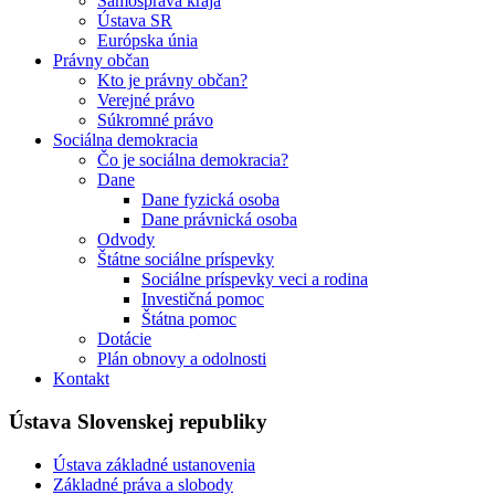
Samospráva kraja
Ústava SR
Európska únia
Právny občan
Kto je právny občan?
Verejné právo
Súkromné právo
Sociálna demokracia
Čo je sociálna demokracia?
Dane
Dane fyzická osoba
Dane právnická osoba
Odvody
Štátne sociálne príspevky
Sociálne príspevky veci a rodina
Investičná pomoc
Štátna pomoc
Dotácie
Plán obnovy a odolnosti
Kontakt
Ústava Slovenskej republiky
Ústava základné ustanovenia
Základné práva a slobody