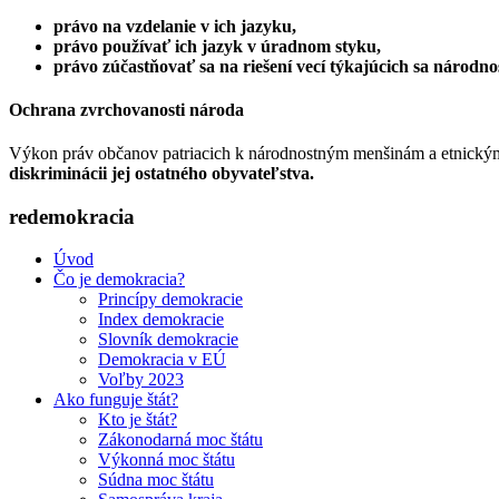
právo na vzdelanie v ich jazyku,
právo používať ich jazyk v úradnom styku,
právo zúčastňovať sa na riešení vecí týkajúcich sa národn
Ochrana zvrchovanosti národa
Výkon práv občanov patriacich k národnostným menšinám a etnickým
diskriminácii jej ostatného obyvateľstva.
redemokracia
Úvod
Čo je demokracia?
Princípy demokracie
Index demokracie
Slovník demokracie
Demokracia v EÚ
Voľby 2023
Ako funguje štát?
Kto je štát?
Zákonodarná moc štátu
Výkonná moc štátu
Súdna moc štátu