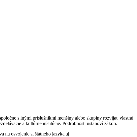
poločne s inými príslušníkmi menšiny alebo skupiny rozvíjať vlastnú
delávacie a kultúrne inštitúcie. Podrobnosti ustanoví zákon.
na osvojenie si štátneho jazyka aj