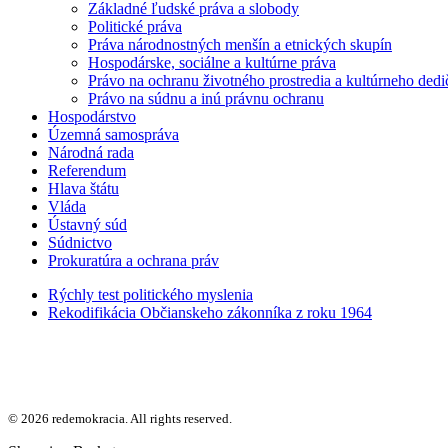
Základné ľudské práva a slobody
Politické práva
Práva národnostných menšín a etnických skupín
Hospodárske, sociálne a kultúrne práva
Právo na ochranu životného prostredia a kultúrneho dedi
Právo na súdnu a inú právnu ochranu
Hospodárstvo
Územná samospráva
Národná rada
Referendum
Hlava štátu
Vláda
Ústavný súd
Súdnictvo
Prokuratúra a ochrana práv
Rýchly test politického myslenia
Rekodifikácia Občianskeho zákonníka z roku 1964
© 2026 redemokracia. All rights reserved.