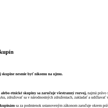
skupín
ej skupine nesmie byť nikomu na ujmu.
lebo etnické skupiny sa zaručuje všestranný rozvoj,
najmä právo s
zyku, združovať sa v národnostných združeniach, zakladať a udržiavať vz
skupinám
sa za podmienok ustanoveným zákonom zaručuje okrem práva 