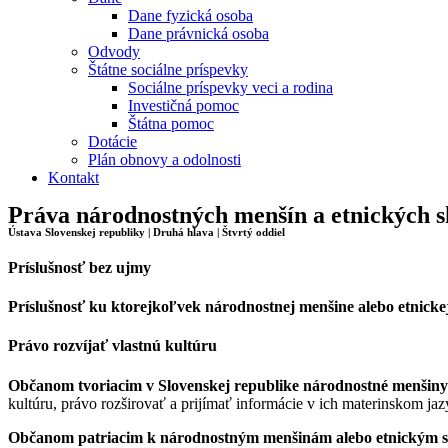
Dane fyzická osoba
Dane právnická osoba
Odvody
Štátne sociálne príspevky
Sociálne príspevky veci a rodina
Investičná pomoc
Štátna pomoc
Dotácie
Plán obnovy a odolnosti
Kontakt
Práva národnostných menšín a etnických 
Ústava Slovenskej republiky | Druhá hlava | Štvrtý oddiel
Príslušnosť bez ujmy
Príslušnosť ku ktorejkoľvek národnostnej menšine alebo etnick
Právo rozvíjať vlastnú kultúru
Občanom tvoriacim v Slovenskej republike národnostné menšiny a
kultúru, právo rozširovať a prijímať informácie v ich materinskom ja
Občanom patriacim k národnostným menšinám alebo etnickým 