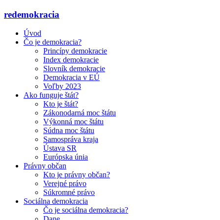
redemokracia
Úvod
Čo je demokracia?
Princípy demokracie
Index demokracie
Slovník demokracie
Demokracia v EÚ
Voľby 2023
Ako funguje štát?
Kto je štát?
Zákonodarná moc štátu
Výkonná moc štátu
Súdna moc štátu
Samospráva kraja
Ústava SR
Európska únia
Právny občan
Kto je právny občan?
Verejné právo
Súkromné právo
Sociálna demokracia
Čo je sociálna demokracia?
Dane