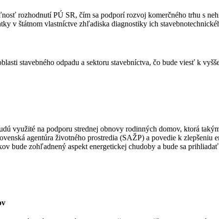
eľnosť rozhodnutí PÚ SR, čím sa podporí rozvoj komerčného trhu s ne
tky v štátnom vlastníctve zhľadiska diagnostiky ich stavebnotechnické
lasti stavebného odpadu a sektoru stavebníctva, čo bude viesť k vyš
 budú využité na podporu strednej obnovy rodinných domov, ktorá taký
lovenská agentúra životného prostredia (SAŽP) a povedie k zlepšeniu
dkov bude zohľadnený aspekt energetickej chudoby a bude sa prihliad
ov