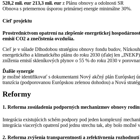
528,2 mil. eur 213,3 mil. eur
z Plánu obnovy a odolnosti SR
Obnova s priemernou úsporou primárnej energie minimálne 30%.
Cieľ projektu
Prostredníctvom opatrení na zlepšenie energetickej hospodárnost
emisií CO2 a znečistenia ovzdušia.
Cieľ je v súlade Dlhodobou stratégiou obnovy fondu budov, Nízkouh
energetického a klimatického plánu do roku 2030 (ďalej len „INEKP) v
zníženia emisií skleníkových plynov o 55 % do roku 2030 v porovnan
Ďalšie synergie
je možné identifikovať s dokumentami Nový akčný plán Európskej úni
tranzícia (podporovanou Európskou zelenou dohodou) a Nová stratég
Reformy
1. Reforma zosúladenia podporných mechanizmov obnovy rodin
Integrácia existujúcich schém podpory pod jeden komplexný mechan
integrácia viacerých opatrení pod jednu strechu tak, aby bolo možné 
2. Reforma zvýšenia transparentnosti a zefektívnenia rozhodn