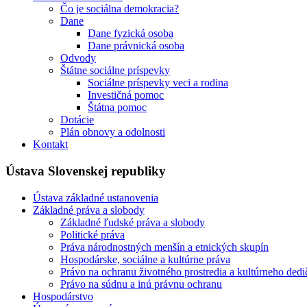
Čo je sociálna demokracia?
Dane
Dane fyzická osoba
Dane právnická osoba
Odvody
Štátne sociálne príspevky
Sociálne príspevky veci a rodina
Investičná pomoc
Štátna pomoc
Dotácie
Plán obnovy a odolnosti
Kontakt
Ústava Slovenskej republiky
Ústava základné ustanovenia
Základné práva a slobody
Základné ľudské práva a slobody
Politické práva
Práva národnostných menšín a etnických skupín
Hospodárske, sociálne a kultúrne práva
Právo na ochranu životného prostredia a kultúrneho dedi
Právo na súdnu a inú právnu ochranu
Hospodárstvo