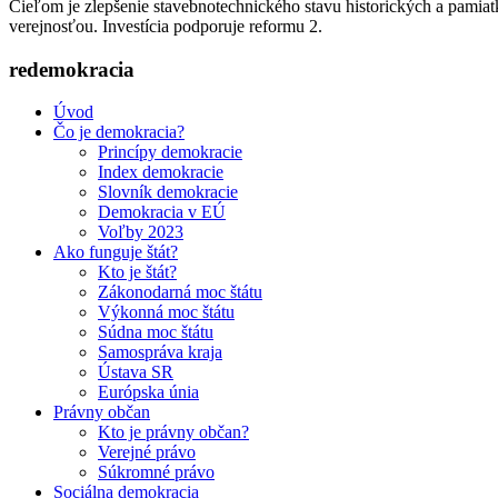
Cieľom je zlepšenie stavebnotechnického stavu historických a pamiatk
verejnosťou. Investícia podporuje reformu 2.
redemokracia
Úvod
Čo je demokracia?
Princípy demokracie
Index demokracie
Slovník demokracie
Demokracia v EÚ
Voľby 2023
Ako funguje štát?
Kto je štát?
Zákonodarná moc štátu
Výkonná moc štátu
Súdna moc štátu
Samospráva kraja
Ústava SR
Európska únia
Právny občan
Kto je právny občan?
Verejné právo
Súkromné právo
Sociálna demokracia