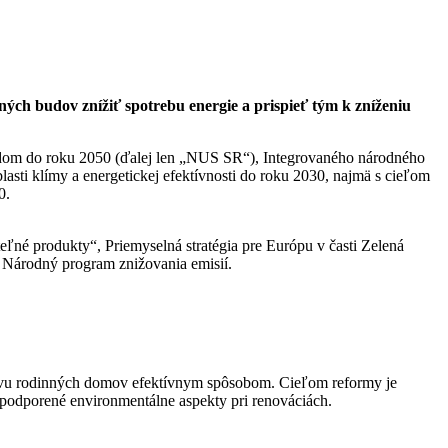
ch budov znížiť spotrebu energie a prispieť tým k zníženiu
̌adom do roku 2050 (ďalej len „NUS SR“), Integrovaného národného
lasti klímy a energetickej efektívnosti do roku 2030, najmä s cieľom
0.
̌né produkty“, Priemyselná stratégia pre Európu v časti Zelená
 Národný program znižovania emisií.
ovu rodinných domov efektívnym spôsobom. Cieľom reformy je
i podporené environmentálne aspekty pri renováciách.