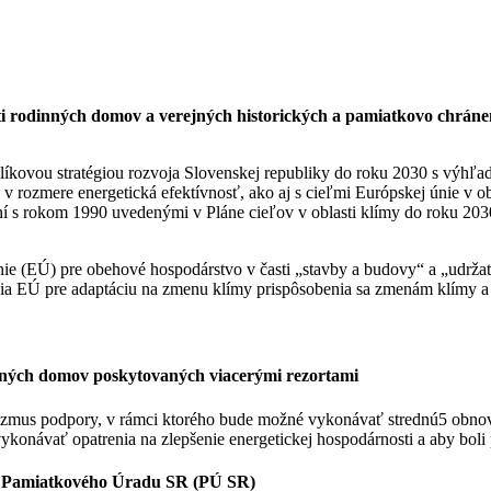
i rodinných domov a verejných historických a pamiatkovo chránený
líkovou stratégiou rozvoja Slovenskej republiky do roku 2030 s výhl
 rozmere energetická efektívnosť, ako aj s cieľmi Európskej únie v ob
í s rokom 1990 uvedenými v Pláne cieľov v oblasti klímy do roku 203
e (EÚ) pre obehové hospodárstvo v časti „stavby a budovy“ a „udržatel
ia EÚ pre adaptáciu na zmenu klímy prispôsobenia sa zmenám klímy a
ných domov poskytovaných viacerými rezortami
izmus podpory, v rámci ktorého bude možné vykonávať strednú5 obn
vykonávať opatrenia na zlepšenie energetickej hospodárnosti a aby bol
utí Pamiatkového Úradu SR (PÚ SR)