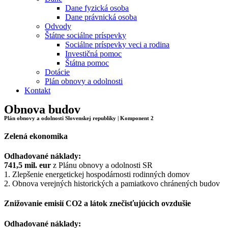
Dane fyzická osoba
Dane právnická osoba
Odvody
Štátne sociálne príspevky
Sociálne príspevky veci a rodina
Investičná pomoc
Štátna pomoc
Dotácie
Plán obnovy a odolnosti
Kontakt
Obnova budov
Plán obnovy a odolnosti Slovenskej republiky | Komponent 2
Zelená ekonomika
Odhadované náklady:
741,5 mil. eur
z Plánu obnovy a odolnosti SR
1. Zlepšenie energetickej hospodárnosti rodinných domov
2. Obnova verejných historických a pamiatkovo chránených budov
Znižovanie emisií CO2 a látok znečisťujúcich ovzdušie
Odhadované náklady: