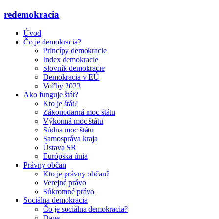
redemokracia
Úvod
Čo je demokracia?
Princípy demokracie
Index demokracie
Slovník demokracie
Demokracia v EÚ
Voľby 2023
Ako funguje štát?
Kto je štát?
Zákonodarná moc štátu
Výkonná moc štátu
Súdna moc štátu
Samospráva kraja
Ústava SR
Európska únia
Právny občan
Kto je právny občan?
Verejné právo
Súkromné právo
Sociálna demokracia
Čo je sociálna demokracia?
Dane