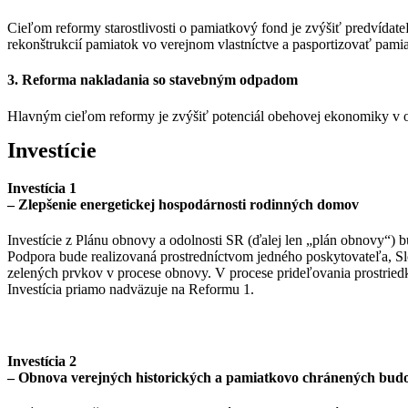
Cieľom reformy starostlivosti o pamiatkový fond je zvýšiť predvídat
rekonštrukcií pamiatok vo verejnom vlastníctve a pasportizovať pamia
3. Reforma nakladania so stavebným odpadom
Hlavným cieľom reformy je zvýšiť potenciál obehovej ekonomiky v ob
Investície
Investícia 1
– Zlepšenie energetickej hospodárnosti rodinných domov
Investície z Plánu obnovy a odolnosti SR (ďalej len „plán obnovy“)
Podpora bude realizovaná prostredníctvom jedného poskytovateľa, S
zelených prvkov v procese obnovy. V procese prideľovania prostrie
Investícia priamo nadväzuje na Reformu 1.
Investícia 2
– Obnova verejných historických a pamiatkovo chránených bud