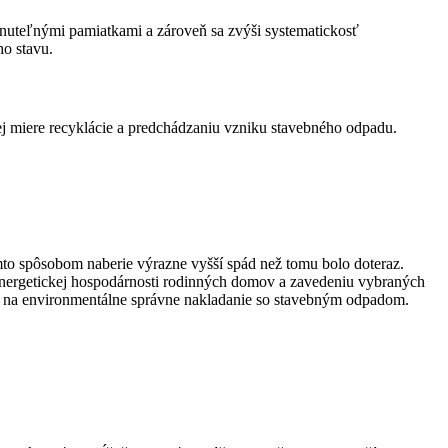
hnuteľnými pamiatkami a zároveň sa zvýši systematickosť
ho stavu.
šej miere recyklácie a predchádzaniu vzniku stavebného odpadu.
mto spôsobom naberie výrazne vyšší spád než tomu bolo doteraz.
 energetickej hospodárnosti rodinných domov a zavedeniu vybraných
ať na environmentálne správne nakladanie so stavebným odpadom.