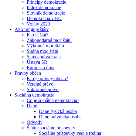
Princípy demokracie
Index demokracie
Slovník demokracie
Demokracia v EÚ
Voľby 2023
Ako funguje štát?
Kto je štát?
Zákonodarná moc štátu
Výkonná moc štátu
Súdna moc štátu
Samospráva kraja
Ústava SR
Európska únia
Právny občan
Kto je právny občan?
Verejné právo
Súkromné právo
Sociálna demokracia
Čo je sociálna demokracia?
Dane
Dane fyzická osoba
Dane právnická osoba
Odvody
Štátne sociálne príspevky
Sociálne príspevky veci a rodina