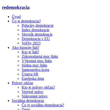
redemokracia
Úvod
Čo je demokracia?
Princípy demokracie
Index demokracie
Slovník demokracie
Demokracia v EÚ
Voľby 2023
Ako funguje štát?
Kto je štát?
Zákonodarná moc štátu
Výkonná moc štátu
Súdna moc štátu
Samospráva kraja
Ústava SR
Európska únia
Právny občan
Kto je právny občan?
Verejné právo
Súkromné právo
Sociálna demokracia
Čo je sociálna demokracia?
Dane