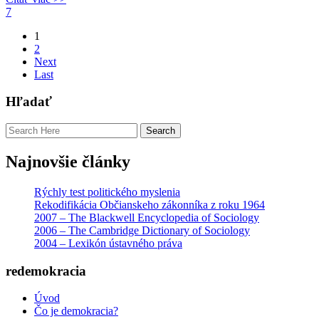
7
1
2
Next
Last
Hľadať
Najnovšie články
Rýchly test politického myslenia
Rekodifikácia Občianskeho zákonníka z roku 1964
2007 – The Blackwell Encyclopedia of Sociology
2006 – The Cambridge Dictionary of Sociology
2004 – Lexikón ústavného práva
redemokracia
Úvod
Čo je demokracia?