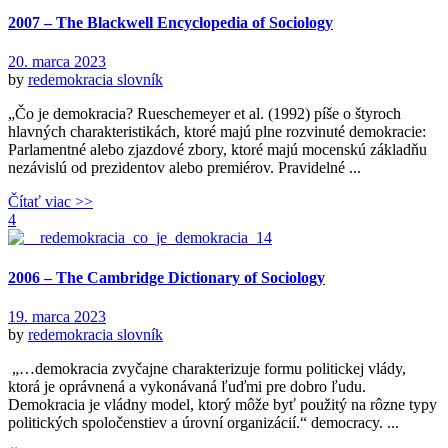
2007 – The Blackwell Encyclopedia of Sociology
20. marca 2023
by
redemokracia
slovník
„Čo je demokracia? Rueschemeyer et al. (1992) píše o štyroch
hlavných charakteristikách, ktoré majú plne rozvinuté demokracie:
Parlamentné alebo zjazdové zbory, ktoré majú mocenskú základňu
nezávislú od prezidentov alebo premiérov. Pravidelné ...
Čítať viac >>
4
2006 – The Cambridge Dictionary of Sociology
19. marca 2023
by
redemokracia
slovník
„…demokracia zvyčajne charakterizuje formu politickej vlády,
ktorá je oprávnená a vykonávaná ľuďmi pre dobro ľudu.
Demokracia je vládny model, ktorý môže byť použitý na rôzne typy
politických spoločenstiev a úrovní organizácií.“ democracy. ...