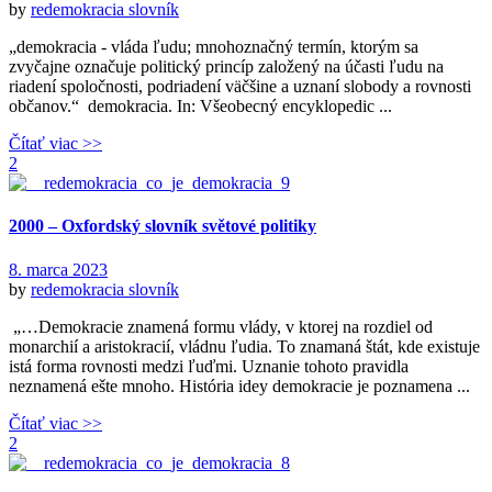
by
redemokracia
slovník
„demokracia - vláda ľudu; mnohoznačný termín, ktorým sa
zvyčajne označuje politický princíp založený na účasti ľudu na
riadení spoločnosti, podriadení väčšine a uznaní slobody a rovnosti
občanov.“ demokracia. In: Všeobecný encyklopedic ...
Čítať viac >>
2
2000 – Oxfordský slovník světové politiky
8. marca 2023
by
redemokracia
slovník
„…Demokracie znamená formu vlády, v ktorej na rozdiel od
monarchií a aristokracií, vládnu ľudia. To znamaná štát, kde existuje
istá forma rovnosti medzi ľuďmi. Uznanie tohoto pravidla
neznamená ešte mnoho. História idey demokracie je poznamena ...
Čítať viac >>
2