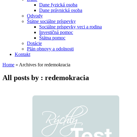
Dane fyzická osoba
Dane právnická osoba
Odvody
Štátne sociálne príspevky
Sociálne príspevky veci a rodina
Investičná pomoc
Štátna pomoc
Dotácie
Plán obnovy a odolnosti
Kontakt
Home
»
Archives for redemokracia
All posts by : redemokracia