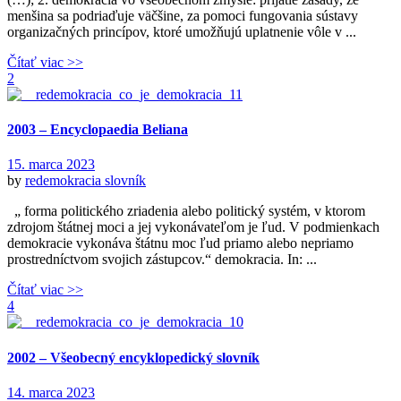
menšina sa podriaďuje väčšine, za pomoci fungovania sústavy
organizačných princípov, ktoré umožňujú uplatnenie vôle v ...
Čítať viac >>
2
2003 – Encyclopaedia Beliana
15. marca 2023
by
redemokracia
slovník
„ forma politického zriadenia alebo politický systém, v ktorom
zdrojom štátnej moci a jej vykonávateľom je ľud. V podmienkach
demokracie vykonáva štátnu moc ľud priamo alebo nepriamo
prostredníctvom svojich zástupcov.“ demokracia. In: ...
Čítať viac >>
4
2002 – Všeobecný encyklopedický slovník
14. marca 2023