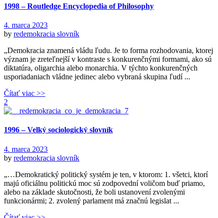
1998 – Routledge Encyclopedia of Philosophy
4. marca 2023
by
redemokracia
slovník
„Demokracia znamená vládu ľudu. Je to forma rozhodovania, ktorej
význam je zreteľnejší v kontraste s konkurenčnými formami, ako sú
diktatúra, oligarchia alebo monarchia. V týchto konkurenčných
usporiadaniach vládne jedinec alebo vybraná skupina ľudí ...
Čítať viac >>
2
1996 – Velký sociologický slovník
4. marca 2023
by
redemokracia
slovník
„…Demokratický politický systém je ten, v ktorom: 1. všetci, ktorí
majú oficiálnu politickú moc sú zodpovední voličom buď priamo,
alebo na základe skutočnosti, že boli ustanovení zvolenými
funkcionármi; 2. zvolený parlament má značnú legislat ...
Čítať viac >>