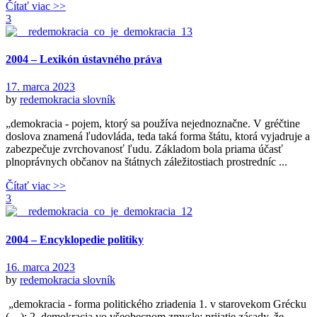
Čítať viac >>
3
2004 – Lexikón ústavného práva
17. marca 2023
by
redemokracia
slovník
„demokracia - pojem, ktorý sa používa nejednoznačne. V gréčtine
doslova znamená ľudovláda, teda taká forma štátu, ktorá vyjadruje a
zabezpečuje zvrchovanosť ľudu. Základom bola priama účasť
plnoprávnych občanov na štátnych záležitostiach prostredníc ...
Čítať viac >>
3
2004 – Encyklopedie politiky
16. marca 2023
by
redemokracia
slovník
„demokracia - forma politického zriadenia 1. v starovekom Grécku
(…); 2. demokracia vo všeobecnom zmysle: prijatie zásady, že